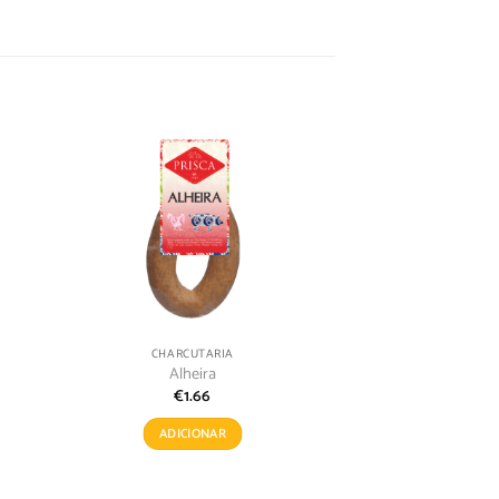
onar
Adicionar
s
aos
s
meus
jos
desejos
CHARCUTARIA
Alheira
€
1.66
ADICIONAR