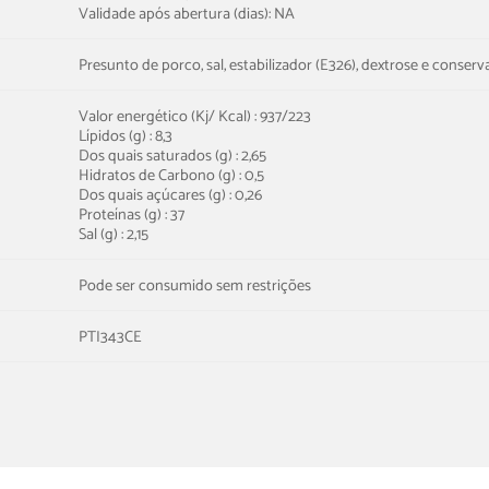
Validade após abertura (dias): NA
Presunto de porco, sal, estabilizador (E326), dextrose e conserv
Valor energético (Kj/ Kcal) : 937/223
Lípidos (g) : 8,3
Dos quais saturados (g) : 2,65
Hidratos de Carbono (g) : 0,5
Dos quais açúcares (g) : 0,26
Proteínas (g) : 37
Sal (g) : 2,15
Pode ser consumido sem restrições
PTI343CE