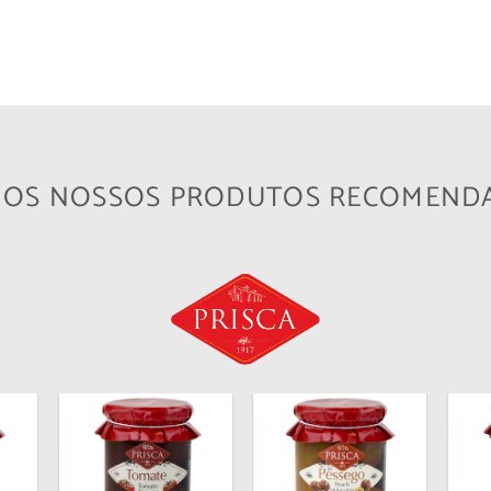
A OS NOSSOS PRODUTOS RECOMEND
onar
Adicionar
Adicionar
os
aos
aos
us
meus
meus