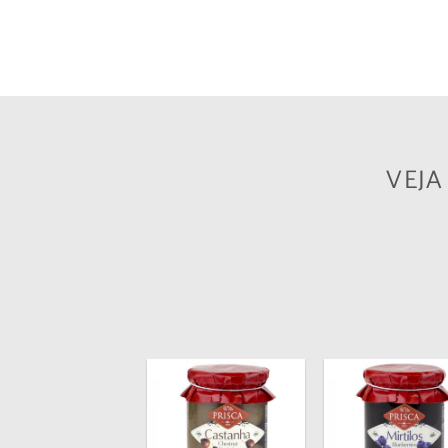
VEJ
Adicionar
Adicionar
Adici
aos
aos
a
meus
meus
me