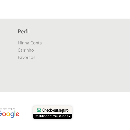
Perfil
Minha Conta
Carrinho
Favoritos
Check-out seguro
Certificado:
Trustindex