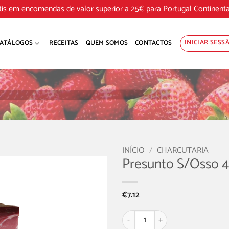
tis em encomendas de valor superior a 25€ para Portugal Contine
INICIAR SESS
ATÁLOGOS
RECEITAS
QUEM SOMOS
CONTACTOS
INÍCIO
/
CHARCUTARIA
Presunto S/Osso 4
Adicionar
€
7.12
aos meus
desejos
Quantidade de Presunto S/Osso 4