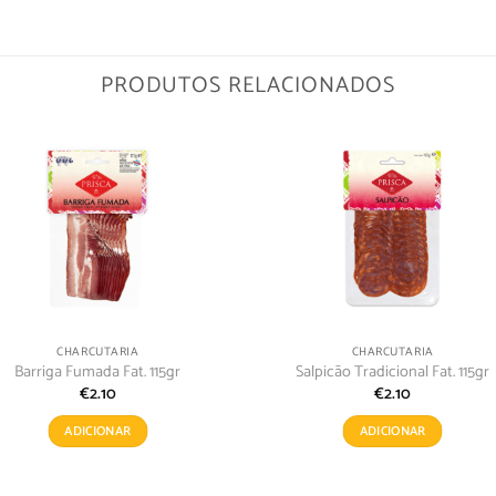
PRODUTOS RELACIONADOS
Adicionar
Adici
aos
ao
meus
meu
desejos
dese
CHARCUTARIA
CHARCUTARIA
Barriga Fumada Fat. 115gr
Salpicão Tradicional Fat. 115gr
€
2.10
€
2.10
ADICIONAR
ADICIONAR