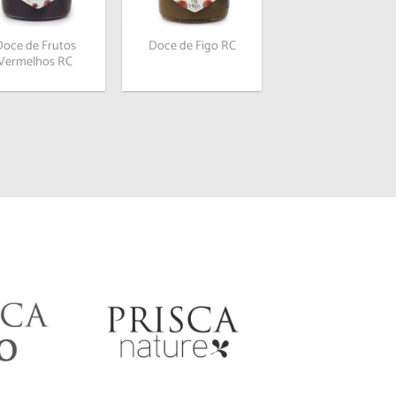
desejos
desejos
Doce de Frutos
Doce de Figo RC
Vermelhos RC