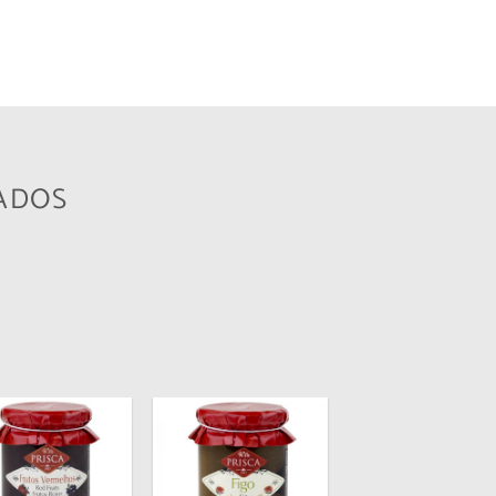
ADOS
Adicionar
Adicionar
aos
aos
meus
meus